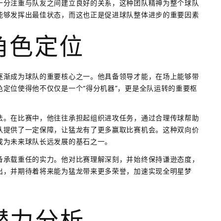
十分注重与队友之间建立良好的关系，这种团队精神为整个球队
能够发挥出最佳状态，而这也正是促进球队整体进步的重要因素
角色定位
逐渐成为球队的重要核心之一。他具备领导才能，在场上能够带
定位使得他不仅仅是一个“得分机器”，更是全队运转的重要枢
法。在比赛中，他往往承担起组织进攻任务，通过合理传球帮助
队提供了一定保障，让猛龙有了更多赢取比赛机会。这种双向价
成为未来球队长远发展的基石之一。
备承载重任的实力。他对比赛理解深刻，并始终保持谦逊态度，
出，并期待着将来能为猛龙带来更多荣誉，加速实现全明星梦
潜力分析