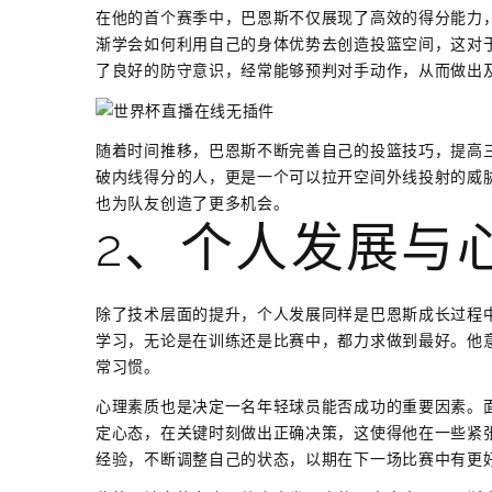
在他的首个赛季中，巴恩斯不仅展现了高效的得分能力
渐学会如何利用自己的身体优势去创造投篮空间，这对
了良好的防守意识，经常能够预判对手动作，从而做出
随着时间推移，巴恩斯不断完善自己的投篮技巧，提高
破内线得分的人，更是一个可以拉开空间外线投射的威
也为队友创造了更多机会。
2、个人发展与
除了技术层面的提升，个人发展同样是巴恩斯成长过程
学习，无论是在训练还是比赛中，都力求做到最好。他
常习惯。
心理素质也是决定一名年轻球员能否成功的重要因素。
定心态，在关键时刻做出正确决策，这使得他在一些紧
经验，不断调整自己的状态，以期在下一场比赛中有更